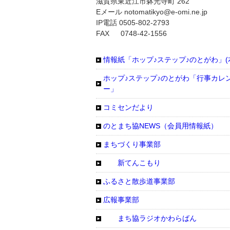
滋賀県東近江市躰光寺町 262
Eメール notomatikyo@e-omi.ne.jp
IP電話 0505-802-2793
FAX 0748-42-1556
情報紙「ホップ♪ステップ♪のとがわ」(
ホップ♪ステップ♪のとがわ「行事カレ
ー」
コミセンだより
のとまち協NEWS（会員用情報紙）
まちづくり事業部
新てんこもり
ふるさと散歩道事業部
広報事業部
まち協ラジオかわらばん